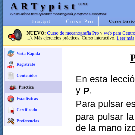
ARTypist
[TM]
El sitio idóneo para aprender mecanografía y mejorar tu velocidad
Curso Pro
Principal
Curso Básic
y
NUEVO:
Curso de mecanografía Pro
web para Centro
...). Más ejercicios prácticos. Curso interactivo.
Leer más
Vista Rápida
P
Regístrate
Contenidos
En esta lecció
Practica
y
.
P
Estadísticas
Para pulsar es
Certificado
para pulsar l
Preferencias
de la mano iz