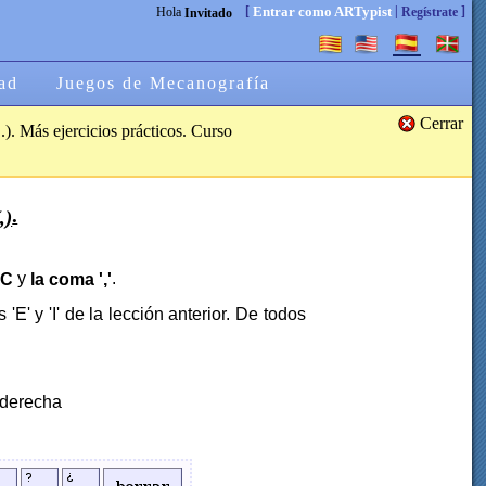
[
|
]
Entrar como ARTypist
Hola
Regístrate
Invitado
ad
Juegos de Mecanografía
Cerrar
.). Más ejercicios prácticos. Curso
.
,)
y
.
C
la coma ','
'E' y 'I' de la lección anterior. De todos
 derecha