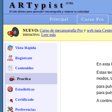
ARTypist
[TM]
El sitio idóneo para aprender mecanografía y mejorar tu velocidad
Curso Pro
Principal
y
NUEVO:
Curso de mecanografía Pro
web para Centr
interactivo.
Leer más
Vista Rápida
Regístrate
En esta 
Contenidos
Estas tec
modos, 
Practica
para pul
Estadísticas
para pul
Certificado
A contin
Preferencias