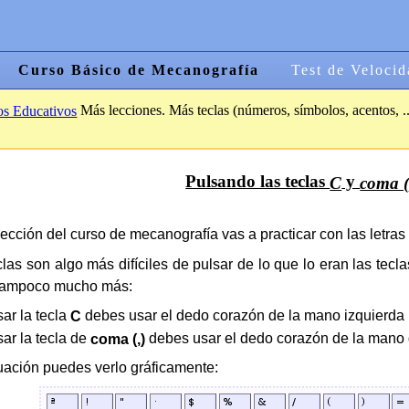
Curso Básico de Mecanografía
Test de Velocid
Más lecciones. Más teclas (números, símbolos, acentos, ..
os Educativos
Pulsando las teclas
y
C
coma (
lección del curso de mecanografía vas a practicar con las letras
las son algo más difíciles de pulsar de lo que lo eran las teclas 
tampoco mucho más:
sar la tecla
debes usar el dedo corazón de la mano izquierda
C
sar la tecla de
debes usar el dedo corazón de la mano
coma (,)
uación puedes verlo gráficamente: