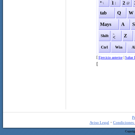
º
1
2
\
|
@
tab
Q
W
Mays
A
>
Z
Shift
<
Ctrl
Win
A
[
|
Ejercicio anterior
Saltar 
[
P
·
Aviso Legal
Condiciones 
Copyrig