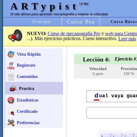
ARTypist
[TM]
El sitio idóneo para aprender mecanografía y mejorar tu velocidad
Curso Pro
Principal
Curso Básic
y
NUEVO:
Curso de mecanografía Pro
web para Centro
...). Más ejercicios prácticos. Curso interactivo.
Leer más
Vista Rápida
Lección 4:
Ejercicio #
Regístrate
Velocidad
Precisió
ppm
100 %
0
Contenidos
Practica
d
ual vaya gua
Estadísticas
Certificado
Preferencias
ª
!
"