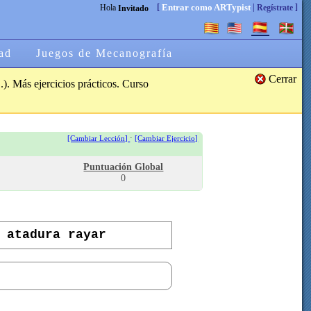
[
|
]
Entrar como ARTypist
Hola
Regístrate
Invitado
ad
Juegos de Mecanografía
Cerrar
.). Más ejercicios prácticos. Curso
·
[Cambiar Lección]
[Cambiar Ejercicio]
Puntuación Global
0
 atadura rayar