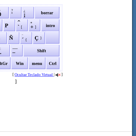
=
?
¿
borrar
0
'
¡
ˆ
*
P
intro
`
+
[
]
¨
L
Ñ
Ç
}
´
{
—
:
Shift
.
–
ltGr
Win
menu
Ctrl
[
|
]
Ocultar Teclado Virtual
]