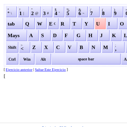
ª
!
"
·
$
%
&
/
(
)
º
1
2
3
4
5
6
7
8
9
\
|
@
#
˜
¬
tab
Q
W
E
R
T
Y
U
I
O
€
Mays
A
S
D
F
G
H
J
K
>
;
Z
X
C
V
B
N
M
Shift
<
,
space bar
Ctrl
Win
Alt
A
[
|
]
Ejercicio anterior
Saltar Este Ejercicio
[