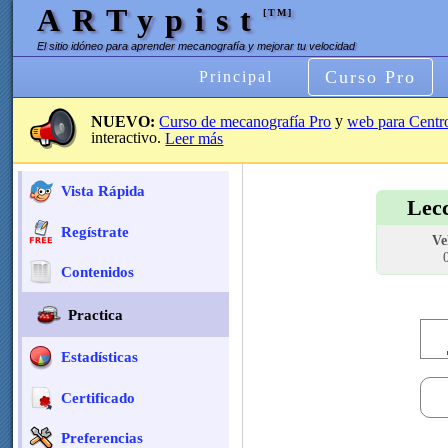
ARTypist
[TM]
El sitio idóneo para aprender mecanografía y mejorar tu velocidad
Curso Pro
Principal
y
NUEVO:
Curso de mecanografía Pro
web para Centr
interactivo.
Leer más
Vista Rápida
Lec
Regístrate
Ve
Contenidos
Practica
Estadísticas
Certificado
Preferencias