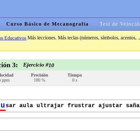
Curso Básico de Mecanografía
Test de Velocid
Más lecciones. Más teclas (números, símbolos, acentos, ..
os Educativos
ción 3:
Ejercicio #
10
locidad
Precisión
Tiempo
ppm
100 %
0 s
0
u
sar aula ultrajar frustrar ajustar saña