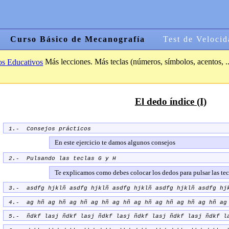
Curso Básico de Mecanografía
Test de Velocid
Más lecciones. Más teclas (números, símbolos, acentos, ..
os Educativos
El dedo índice (I)
1.- Consejos prácticos
En este ejercicio te damos algunos consejos
2.- Pulsando las teclas
y
G
H
Te explicamos como debes colocar los dedos para pulsar las tec
3.- asdfg hjklñ asdfg hjklñ asdfg hjklñ asdfg hjklñ asdfg hj
4.- ag hñ ag hñ ag hñ ag hñ ag hñ ag hñ ag hñ ag hñ ag hñ ag
5.- ñdkf lasj ñdkf lasj ñdkf lasj ñdkf lasj ñdkf lasj ñdkf l