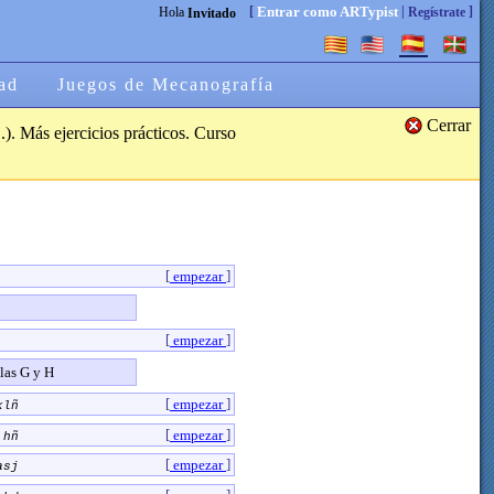
[
|
]
Entrar como ARTypist
Hola
Regístrate
Invitado
ad
Juegos de Mecanografía
Cerrar
.). Más ejercicios prácticos. Curso
[
]
empezar
[
]
empezar
las G y H
[
]
empezar
klñ
[
]
empezar
 hñ
[
]
empezar
asj