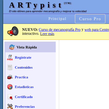
ARTypist
[TM]
El sitio idóneo para aprender mecanografía y mejorar tu velocidad
Curso Pro
Principal
y
NUEVO:
Curso de mecanografía Pro
web para Centr
interactivo.
Leer más
Vista Rápida
Regístrate
Contenidos
Practica
Estadísticas
Certificado
Preferencias