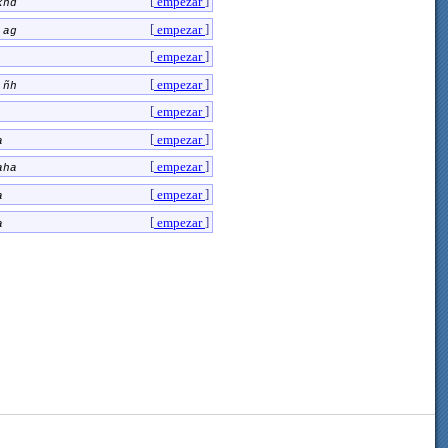
[
]
empezar
khd
[
]
empezar
 ag
[
]
empezar
[
]
empezar
 ñh
[
]
empezar
[
]
empezar
a
[
]
empezar
aha
[
]
empezar
a
[
]
empezar
a