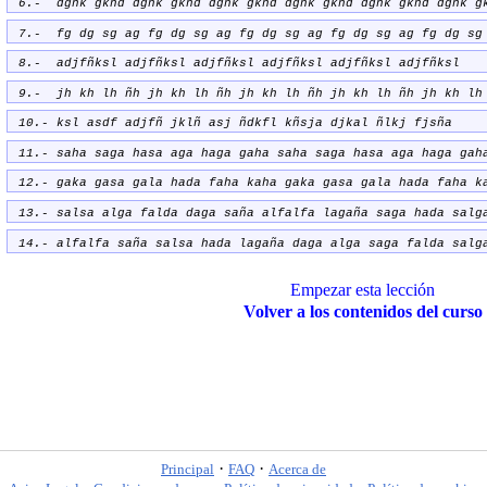
6.- dghk gkhd dghk gkhd dghk gkhd dghk gkhd dghk gkhd dghk g
7.- fg dg sg ag fg dg sg ag fg dg sg ag fg dg sg ag fg dg sg
8.- adjfñksl adjfñksl adjfñksl adjfñksl adjfñksl adjfñksl
9.- jh kh lh ñh jh kh lh ñh jh kh lh ñh jh kh lh ñh jh kh lh
10.- ksl asdf adjfñ jklñ asj ñdkfl kñsja djkal ñlkj fjsña
11.- saha saga hasa aga haga gaha saha saga hasa aga haga gah
12.- gaka gasa gala hada faha kaha gaka gasa gala hada faha k
13.- salsa alga falda daga saña alfalfa lagaña saga hada salg
14.- alfalfa saña salsa hada lagaña daga alga saga falda salg
Empezar esta lección
Volver a los contenidos del curso
·
·
Principal
FAQ
Acerca de