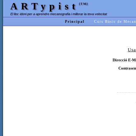
ARTypist
[TM]
El lloc idoni per a aprendre mecanografia i millorar la teva velocitat
Principal
Curs Bàsic de Mecan
Usa
Direcció E-Ma
Contrasen