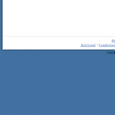
Pr
·
Avís Legal
Condicions
Copyrig