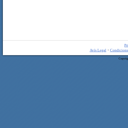
Pr
·
Avís Legal
Condicions
Copyrig