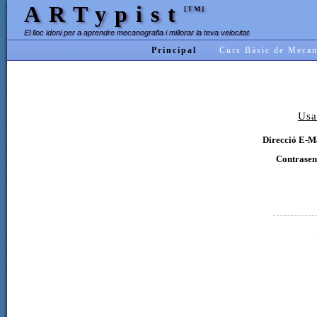
ARTypist
[TM]
El lloc idoni per a aprendre mecanografia i millorar la teva velocitat
Principal
Curs Bàsic de Mecan
Usa
Direcció E-Ma
Contrasen