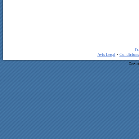
Pr
·
Avís Legal
Condicions
Copyrig