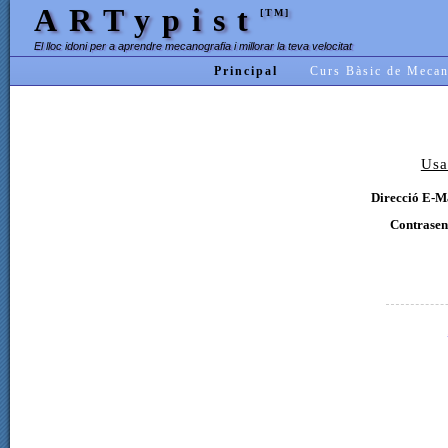
ARTypist
[TM]
El lloc idoni per a aprendre mecanografia i millorar la teva velocitat
Principal
Curs Bàsic de Mecan
Usa
Direcció E-Ma
Contrasen