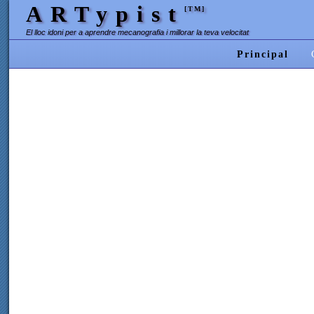
ARTypist
[TM]
El lloc idoni per a aprendre mecanografia i millorar la teva velocitat
Principal