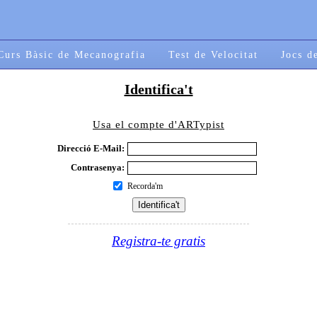
Curs Bàsic de Mecanografia
Test de Velocitat
Jocs d
Identifica't
Usa el compte d'ARTypist
Direcció E-Mail:
Contrasenya:
Recorda'm
Registra-te gratis