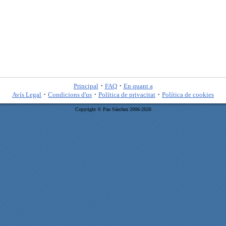
·
·
Principal
FAQ
En quant a
·
·
·
Avís Legal
Condicions d'us
Política de privacitat
Política de cookies
Copyright © Pau Sánchez 2006-2026