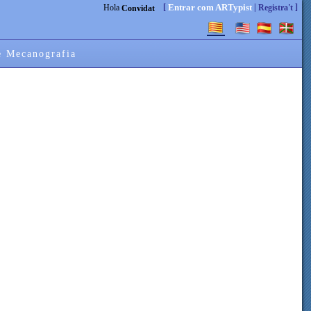
[
|
]
Entrar com ARTypist
Hola
Registra't
Convidat
e Mecanografia