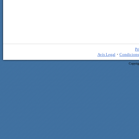
Pr
·
Avís Legal
Condicions
Copyrig