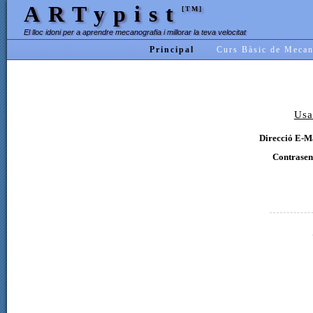
ARTypist
[TM]
El lloc idoni per a aprendre mecanografia i millorar la teva velocitat
Principal
Curs Bàsic de Mecan
Usa
Direcció E-Ma
Contrasen