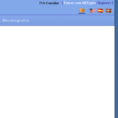
[
|
]
Entrar com ARTypist
Hola
Registra't
Convidat
e Mecanografia