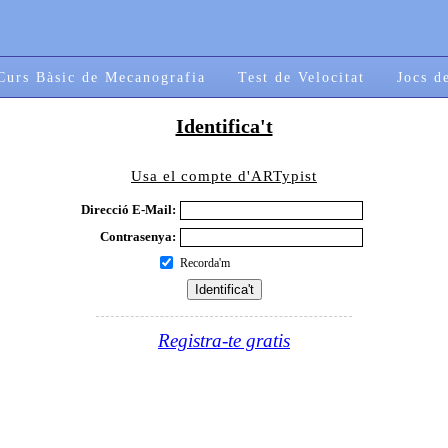
Curs Bàsic de Mecanografia
Test de Velocitat
Jocs d
Identifica't
Usa el compte d'ARTypist
Direcció E-Mail:
Contrasenya:
Recorda'm
Registra-te gratis