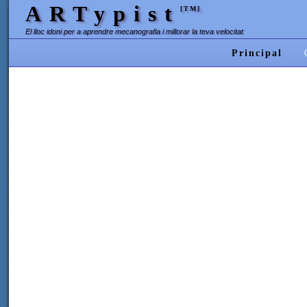
ARTypist
[TM]
El lloc idoni per a aprendre mecanografia i millorar la teva velocitat
Principal