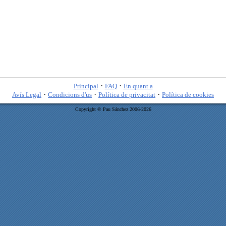
·
·
Principal
FAQ
En quant a
·
·
·
Avís Legal
Condicions d'us
Política de privacitat
Política de cookies
Copyright © Pau Sánchez 2006-2026