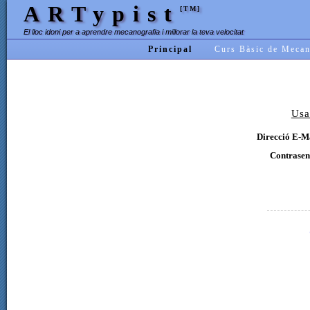
ARTypist
[TM]
El lloc idoni per a aprendre mecanografia i millorar la teva velocitat
Principal
Curs Bàsic de Mecan
Usa
Direcció E-Ma
Contrasen