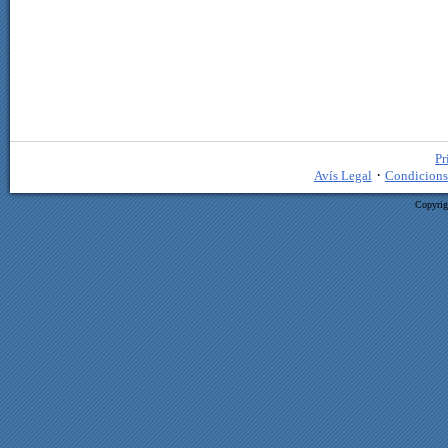
Pr
·
Avís Legal
Condicions
Copyrig