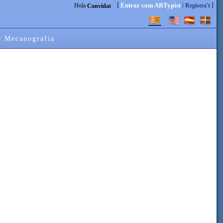
[
|
]
Entrar com ARTypist
Hola
Registra't
Convidat
e Mecanografia