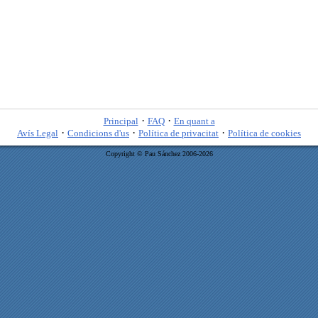
·
·
Principal
FAQ
En quant a
·
·
·
Avís Legal
Condicions d'us
Política de privacitat
Política de cookies
Copyright © Pau Sánchez 2006-2026