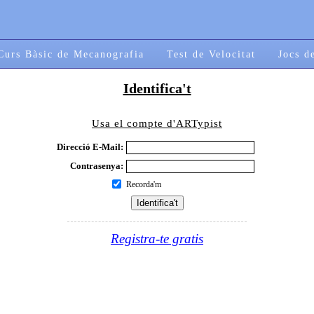
Curs Bàsic de Mecanografia
Test de Velocitat
Jocs d
Identifica't
Usa el compte d'ARTypist
Direcció E-Mail:
Contrasenya:
Recorda'm
Registra-te gratis