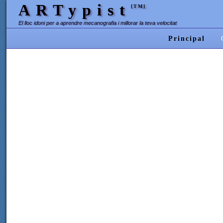
ARTypist
[TM]
El lloc idoni per a aprendre mecanografia i millorar la teva velocitat
Principal