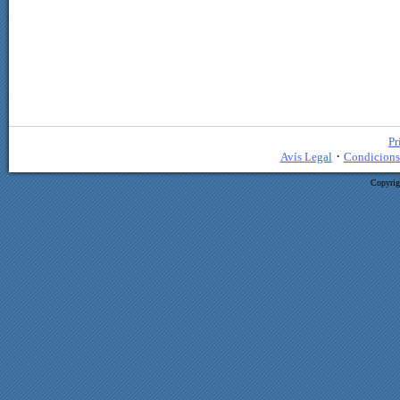
Pr
·
Avís Legal
Condicions
Copyrig