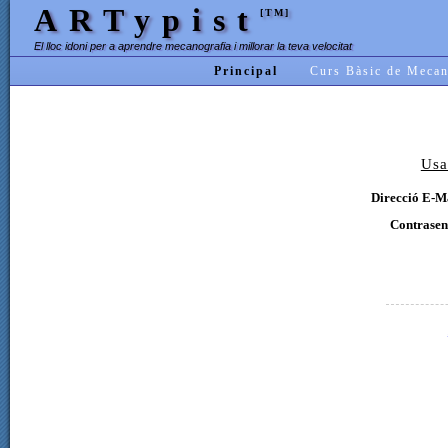
ARTypist
[TM]
El lloc idoni per a aprendre mecanografia i millorar la teva velocitat
Principal
Curs Bàsic de Mecan
Usa
Direcció E-Ma
Contrasen