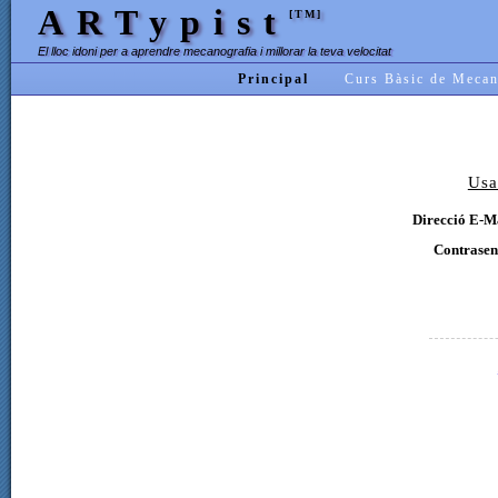
ARTypist
[TM]
El lloc idoni per a aprendre mecanografia i millorar la teva velocitat
Principal
Curs Bàsic de Mecan
Usa
Direcció E-Ma
Contrasen