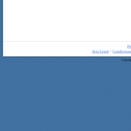
Pr
·
Avís Legal
Condicions
Copyrig