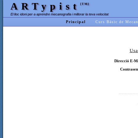
ARTypist
[TM]
El lloc idoni per a aprendre mecanografia i millorar la teva velocitat
Principal
Curs Bàsic de Mecan
Usa
Direcció E-Ma
Contrasen