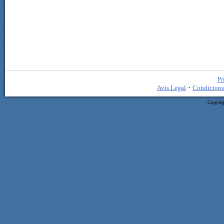
Pr
·
Avís Legal
Condicions
Copyrig