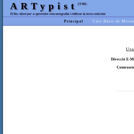
ARTypist
[TM]
El lloc idoni per a aprendre mecanografia i millorar la teva velocitat
Principal
Curs Bàsic de Mecan
Usa
Direcció E-Ma
Contrasen