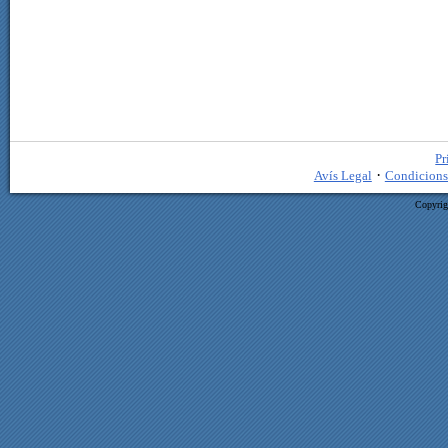
Pr
·
Avís Legal
Condicions
Copyrig