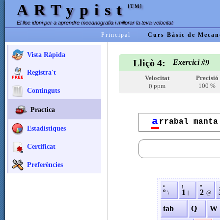
ARTypist
[TM]
El lloc idoni per a aprendre mecanografia i millorar la teva velocitat
Principal
Curs Bàsic de Mecan
Vista Ràpida
Lliçò 4:
Exercici #
9
Registra't
Velocitat
Precisió
ppm
100 %
0
Continguts
Practica
a
rrabal manta
Estadístiques
Certificat
Preferències
ª
!
"
º
1
2
\
|
@
tab
Q
W