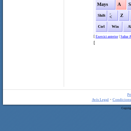
Mays
A
>
Z
Shift
<
Ctrl
Win
A
[
|
Exercici anterior
Saltar 
[
Pr
·
Avís Legal
Condicions
Copyrig