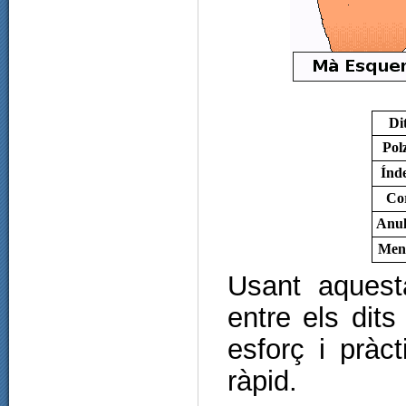
Di
Pol
Índ
Co
Anul
Men
Usant aquest
entre els dit
esforç i pràc
ràpid.