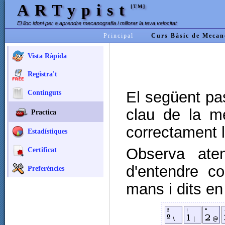
ARTypist
[TM]
El lloc idoni per a aprendre mecanografia i millorar la teva velocitat
Principal
Curs Bàsic de Mecan
Vista Ràpida
Registra't
El següent pas
Continguts
clau de la me
Practica
correctament l
Estadístiques
Observa aten
Certificat
d'entendre c
Preferències
mans i dits en 