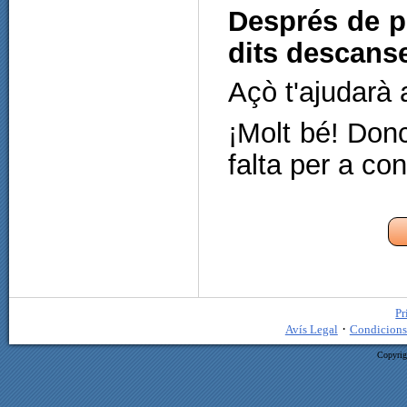
Després de pu
dits descanse
Açò t'ajudarà
¡Molt bé! Donc
falta per a con
Pr
·
Avís Legal
Condicions
Copyrig